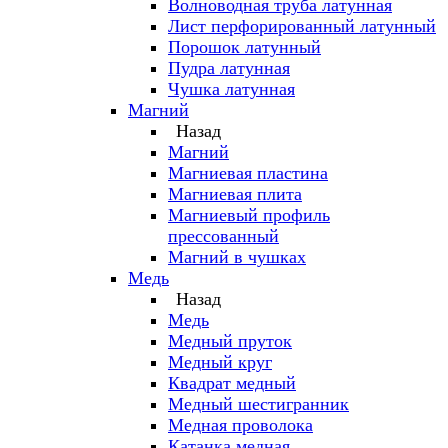
Волноводная труба латунная
Лист перфорированный латунный
Порошок латунный
Пудра латунная
Чушка латунная
Магний
Назад
Магний
Магниевая пластина
Магниевая плита
Магниевый профиль
прессованный
Магний в чушках
Медь
Назад
Медь
Медный пруток
Медный круг
Квадрат медный
Медный шестигранник
Медная проволока
Катанка медная