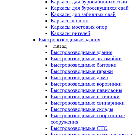
Каркасы для буронабивных свай
Каркасы для буросекущихся свай
Каркасы для забивных свай
Каркасы колонн
Каркасы мостовых опор
Каркасы ригелей
Быстровозводимые здания
Назад
Быстровозводимые здания
Быстровозводимые автомойки
Быстровозводимые бытовки
Быстровозводимые гаражи
Быстровозводимые дома
Быстровозводимые коровники
Быстровозводимые павильоны
Быстровозводимые птичники
Быстровозводимые свинарники
Быстровозводимые склады
Быстровозводимые спортивные
сооружения
Быстровозводимые СТО
Быстровозводимые шатры и тенты