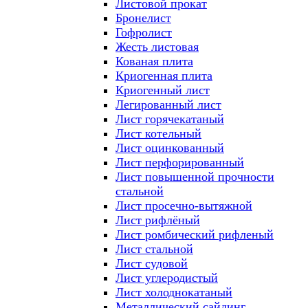
Листовой прокат
Бронелист
Гофролист
Жесть листовая
Кованая плита
Криогенная плита
Криогенный лист
Легированный лист
Лист горячекатаный
Лист котельный
Лист оцинкованный
Лист перфорированный
Лист повышенной прочности
стальной
Лист просечно-вытяжной
Лист рифлёный
Лист ромбический рифленый
Лист стальной
Лист судовой
Лист углеродистый
Лист холоднокатаный
Металлический сайдинг