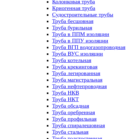
Колонковая труба
Криогенная труба
Судостроительные трубы
Труба бесшовная
Труба бурильная
Труба в ППМ изоляции
Труба в ППУ изоляции
Труба ВГП водогазопроводная
Труба ВУС изоляции
Труба котельная
Труба крекинговая
Труба легированная
Труба магистральная
Труба нефтепроводная
Труба НКВ
Труба НКТ
Труба обсадная
Труба оребренная
Труба профильная
Труба спиралешовная
Труба стальная
Труба толстостенная