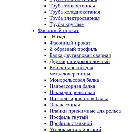
Труба тонкостенная
Труба холоднокатаная
Труба электросварная
Трубы круглые
Фасонный прокат
Назад
Фасонный прокат
Z образный профиль
Балка двутавровая сварная
Двутавр широкополочный
Конек плоский для
металлочерепицы
Монорельсовая балка
Надрессорная балка
Накладка рельсовая
Низколегированная балка
Ось вагонная
Планки прижимные для рельса
Профиль гнутый
Профиль стальной
Уголок металлический