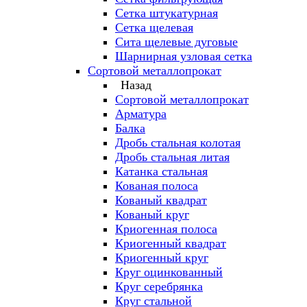
Сетка штукатурная
Сетка щелевая
Сита щелевые дуговые
Шарнирная узловая сетка
Сортовой металлопрокат
Назад
Сортовой металлопрокат
Арматура
Балка
Дробь стальная колотая
Дробь стальная литая
Катанка стальная
Кованая полоса
Кованый квадрат
Кованый круг
Криогенная полоса
Криогенный квадрат
Криогенный круг
Круг оцинкованный
Круг серебрянка
Круг стальной