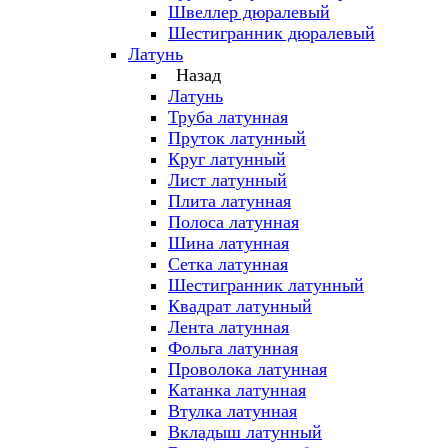
Швеллер дюралевый
Шестигранник дюралевый
Латунь
Назад
Латунь
Труба латунная
Пруток латунный
Круг латунный
Лист латунный
Плита латунная
Полоса латунная
Шина латунная
Сетка латунная
Шестигранник латунный
Квадрат латунный
Лента латунная
Фольга латунная
Проволока латунная
Катанка латунная
Втулка латунная
Вкладыш латунный