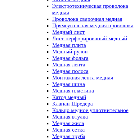
Электротехническая проволока
медная
Проволока сварочная медная
Прямоугольная медная проволока
Медный лист
Лист перфорированый медный
Медная плита
Медный рулон
Медная фольга
Медная лента
Медная полоса
Монтажная лента медная
Медная шина
Медная пластина
Катод медный
Клапан Шредера
Кольцо медное уплотнительное
Медная втулка
Медная жила
Медная сетка
Медная труба