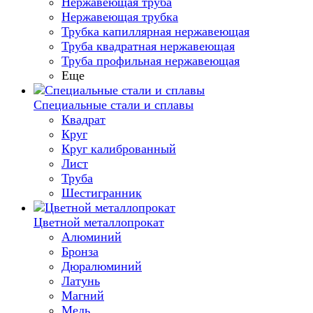
Нержавеющая труба
Нержавеющая трубка
Трубка капиллярная нержавеющая
Труба квадратная нержавеющая
Труба профильная нержавеющая
Еще
Специальные стали и сплавы
Квадрат
Круг
Круг калиброванный
Лист
Труба
Шестигранник
Цветной металлопрокат
Алюминий
Бронза
Дюралюминий
Латунь
Магний
Медь