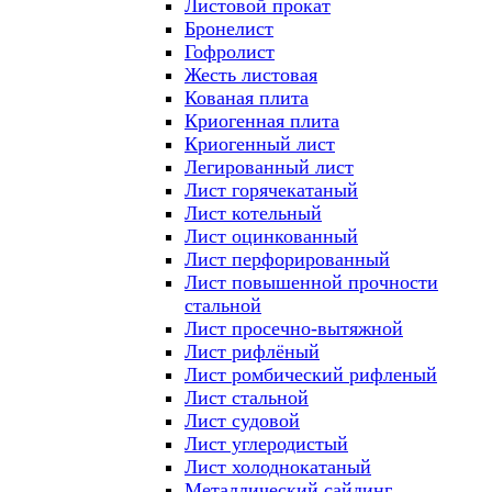
Листовой прокат
Бронелист
Гофролист
Жесть листовая
Кованая плита
Криогенная плита
Криогенный лист
Легированный лист
Лист горячекатаный
Лист котельный
Лист оцинкованный
Лист перфорированный
Лист повышенной прочности
стальной
Лист просечно-вытяжной
Лист рифлёный
Лист ромбический рифленый
Лист стальной
Лист судовой
Лист углеродистый
Лист холоднокатаный
Металлический сайдинг