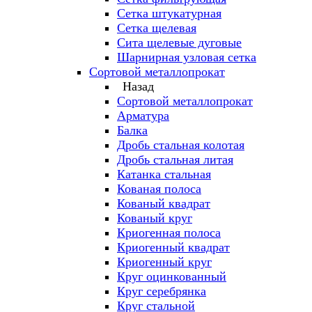
Сетка штукатурная
Сетка щелевая
Сита щелевые дуговые
Шарнирная узловая сетка
Сортовой металлопрокат
Назад
Сортовой металлопрокат
Арматура
Балка
Дробь стальная колотая
Дробь стальная литая
Катанка стальная
Кованая полоса
Кованый квадрат
Кованый круг
Криогенная полоса
Криогенный квадрат
Криогенный круг
Круг оцинкованный
Круг серебрянка
Круг стальной