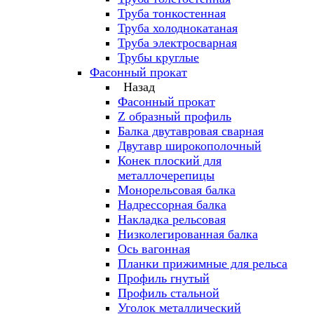
Труба тонкостенная
Труба холоднокатаная
Труба электросварная
Трубы круглые
Фасонный прокат
Назад
Фасонный прокат
Z образный профиль
Балка двутавровая сварная
Двутавр широкополочный
Конек плоский для
металлочерепицы
Монорельсовая балка
Надрессорная балка
Накладка рельсовая
Низколегированная балка
Ось вагонная
Планки прижимные для рельса
Профиль гнутый
Профиль стальной
Уголок металлический