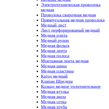
Электротехническая проволока
медная
Проволока сварочная медная
Прямоугольная медная проволока
Медный лист
Лист перфорированый медный
Медная плита
Медный рулон
Медная фольга
Медная лента
Медная полоса
Монтажная лента медная
Медная шина
Медная пластина
Катод медный
Клапан Шредера
Кольцо медное уплотнительное
Медная втулка
Медная жила
Медная сетка
Медная труба