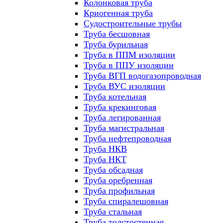
Колонковая труба
Криогенная труба
Судостроительные трубы
Труба бесшовная
Труба бурильная
Труба в ППМ изоляции
Труба в ППУ изоляции
Труба ВГП водогазопроводная
Труба ВУС изоляции
Труба котельная
Труба крекинговая
Труба легированная
Труба магистральная
Труба нефтепроводная
Труба НКВ
Труба НКТ
Труба обсадная
Труба оребренная
Труба профильная
Труба спиралешовная
Труба стальная
Труба толстостенная