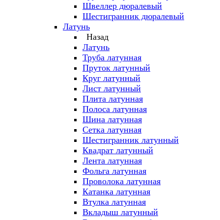
Швеллер дюралевый
Шестигранник дюралевый
Латунь
Назад
Латунь
Труба латунная
Пруток латунный
Круг латунный
Лист латунный
Плита латунная
Полоса латунная
Шина латунная
Сетка латунная
Шестигранник латунный
Квадрат латунный
Лента латунная
Фольга латунная
Проволока латунная
Катанка латунная
Втулка латунная
Вкладыш латунный