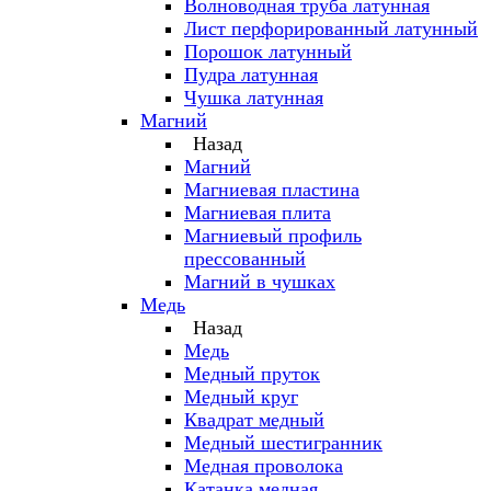
Волноводная труба латунная
Лист перфорированный латунный
Порошок латунный
Пудра латунная
Чушка латунная
Магний
Назад
Магний
Магниевая пластина
Магниевая плита
Магниевый профиль
прессованный
Магний в чушках
Медь
Назад
Медь
Медный пруток
Медный круг
Квадрат медный
Медный шестигранник
Медная проволока
Катанка медная