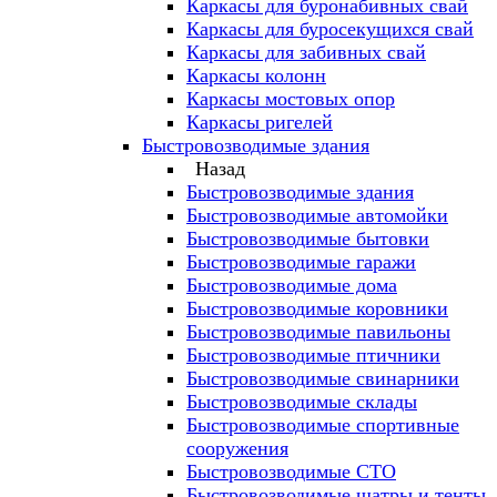
Каркасы для буронабивных свай
Каркасы для буросекущихся свай
Каркасы для забивных свай
Каркасы колонн
Каркасы мостовых опор
Каркасы ригелей
Быстровозводимые здания
Назад
Быстровозводимые здания
Быстровозводимые автомойки
Быстровозводимые бытовки
Быстровозводимые гаражи
Быстровозводимые дома
Быстровозводимые коровники
Быстровозводимые павильоны
Быстровозводимые птичники
Быстровозводимые свинарники
Быстровозводимые склады
Быстровозводимые спортивные
сооружения
Быстровозводимые СТО
Быстровозводимые шатры и тенты