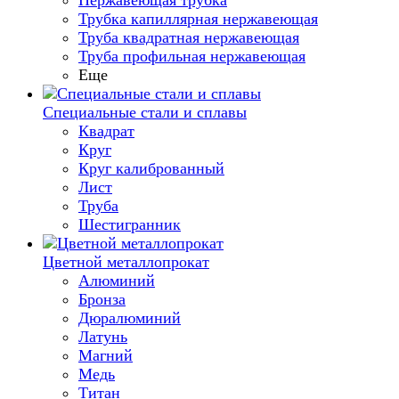
Нержавеющая трубка
Трубка капиллярная нержавеющая
Труба квадратная нержавеющая
Труба профильная нержавеющая
Еще
Специальные стали и сплавы
Квадрат
Круг
Круг калиброванный
Лист
Труба
Шестигранник
Цветной металлопрокат
Алюминий
Бронза
Дюралюминий
Латунь
Магний
Медь
Титан