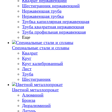
Квадрат нержавеющий
Шестигранник нержавеющий
Нержавеющая труба
Нержавеющая трубка
Трубка капиллярная нержавеющая
Труба квадратная нержавеющая
Труба профильная нержавеющая
Еще
Специальные стали и сплавы
Квадрат
Круг
Круг калиброванный
Лист
Труба
Шестигранник
Цветной металлопрокат
Алюминий
Бронза
Дюралюминий
Латунь