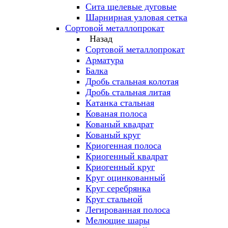
Сита щелевые дуговые
Шарнирная узловая сетка
Сортовой металлопрокат
Назад
Сортовой металлопрокат
Арматура
Балка
Дробь стальная колотая
Дробь стальная литая
Катанка стальная
Кованая полоса
Кованый квадрат
Кованый круг
Криогенная полоса
Криогенный квадрат
Криогенный круг
Круг оцинкованный
Круг серебрянка
Круг стальной
Легированная полоса
Мелющие шары