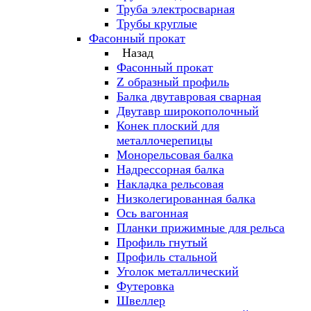
Труба электросварная
Трубы круглые
Фасонный прокат
Назад
Фасонный прокат
Z образный профиль
Балка двутавровая сварная
Двутавр широкополочный
Конек плоский для
металлочерепицы
Монорельсовая балка
Надрессорная балка
Накладка рельсовая
Низколегированная балка
Ось вагонная
Планки прижимные для рельса
Профиль гнутый
Профиль стальной
Уголок металлический
Футеровка
Швеллер