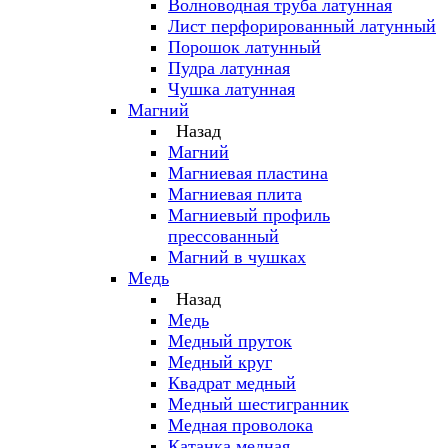
Волноводная труба латунная
Лист перфорированный латунный
Порошок латунный
Пудра латунная
Чушка латунная
Магний
Назад
Магний
Магниевая пластина
Магниевая плита
Магниевый профиль
прессованный
Магний в чушках
Медь
Назад
Медь
Медный пруток
Медный круг
Квадрат медный
Медный шестигранник
Медная проволока
Катанка медная