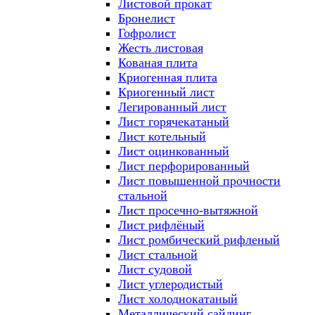
Листовой прокат
Бронелист
Гофролист
Жесть листовая
Кованая плита
Криогенная плита
Криогенный лист
Легированный лист
Лист горячекатаный
Лист котельный
Лист оцинкованный
Лист перфорированный
Лист повышенной прочности
стальной
Лист просечно-вытяжной
Лист рифлёный
Лист ромбический рифленый
Лист стальной
Лист судовой
Лист углеродистый
Лист холоднокатаный
Металлический сайдинг