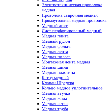
Электротехническая проволока
медная
Проволока сварочная медная
Прямоугольная медная проволока
Медный лист
Лист перфорированый медный
Медная плита
Медный рулон
Медная фольга
Медная лента
Медная полоса
Монтажная лента медная
Медная шина
Медная пластина
Катод медный
Клапан Шредера
Кольцо медное уплотнительное
Медная втулка
Медная жила
Медная сетка
Медная труба