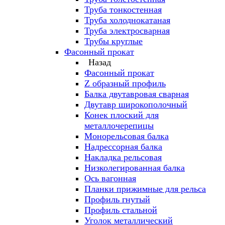
Труба тонкостенная
Труба холоднокатаная
Труба электросварная
Трубы круглые
Фасонный прокат
Назад
Фасонный прокат
Z образный профиль
Балка двутавровая сварная
Двутавр широкополочный
Конек плоский для
металлочерепицы
Монорельсовая балка
Надрессорная балка
Накладка рельсовая
Низколегированная балка
Ось вагонная
Планки прижимные для рельса
Профиль гнутый
Профиль стальной
Уголок металлический