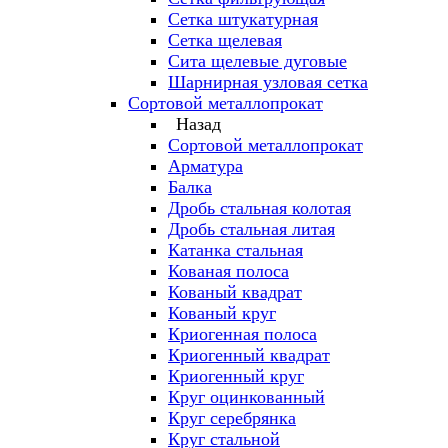
Сетка штукатурная
Сетка щелевая
Сита щелевые дуговые
Шарнирная узловая сетка
Сортовой металлопрокат
Назад
Сортовой металлопрокат
Арматура
Балка
Дробь стальная колотая
Дробь стальная литая
Катанка стальная
Кованая полоса
Кованый квадрат
Кованый круг
Криогенная полоса
Криогенный квадрат
Криогенный круг
Круг оцинкованный
Круг серебрянка
Круг стальной