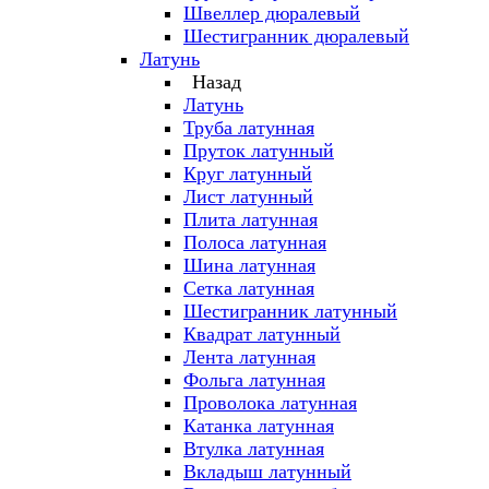
Швеллер дюралевый
Шестигранник дюралевый
Латунь
Назад
Латунь
Труба латунная
Пруток латунный
Круг латунный
Лист латунный
Плита латунная
Полоса латунная
Шина латунная
Сетка латунная
Шестигранник латунный
Квадрат латунный
Лента латунная
Фольга латунная
Проволока латунная
Катанка латунная
Втулка латунная
Вкладыш латунный