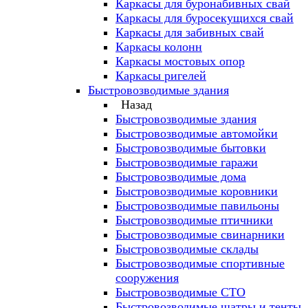
Каркасы для буронабивных свай
Каркасы для буросекущихся свай
Каркасы для забивных свай
Каркасы колонн
Каркасы мостовых опор
Каркасы ригелей
Быстровозводимые здания
Назад
Быстровозводимые здания
Быстровозводимые автомойки
Быстровозводимые бытовки
Быстровозводимые гаражи
Быстровозводимые дома
Быстровозводимые коровники
Быстровозводимые павильоны
Быстровозводимые птичники
Быстровозводимые свинарники
Быстровозводимые склады
Быстровозводимые спортивные
сооружения
Быстровозводимые СТО
Быстровозводимые шатры и тенты