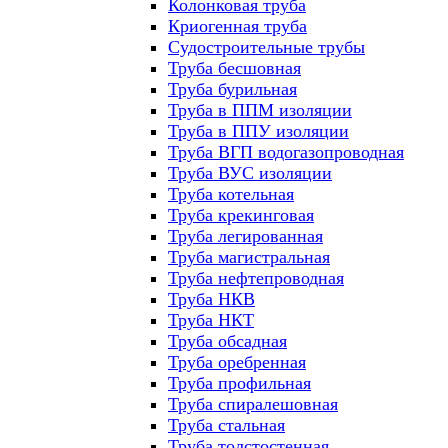
Колонковая труба
Криогенная труба
Судостроительные трубы
Труба бесшовная
Труба бурильная
Труба в ППМ изоляции
Труба в ППУ изоляции
Труба ВГП водогазопроводная
Труба ВУС изоляции
Труба котельная
Труба крекинговая
Труба легированная
Труба магистральная
Труба нефтепроводная
Труба НКВ
Труба НКТ
Труба обсадная
Труба оребренная
Труба профильная
Труба спиралешовная
Труба стальная
Труба толстостенная